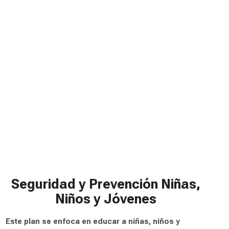
Informática Forense
La informática forense es una disciplina científica que
se utiliza para obtener, analizar e informar sobre
evidencia digital con el fin de establecer la verdad.
Esta técnica también se utiliza para localizar y obtener
datos informáticos relacionados con delitos que
involucran actividad criminal ilegal o sospechosa. Esta
disciplina puede ser usada en casos criminales,
investigaciones gubernamentales, investigaciones
corporativas, defensas legales, auditorías
informáticas entre otros.
2 Disponibles
Autogestionado