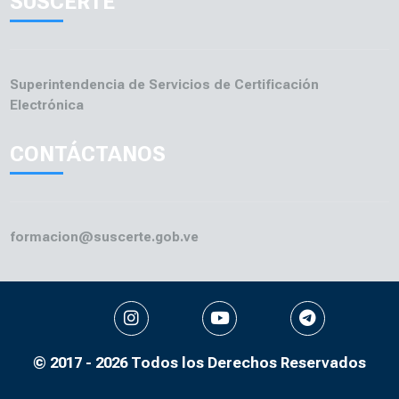
SUSCERTE RIF: G-20004036-0
UBICACIÓN
Torre del Ministerio del Poder Popular para la Ciencia y
Tecnología Edificio Anexo A.J. Castillo Piso 3. Distrito
Capital
SUSCERTE