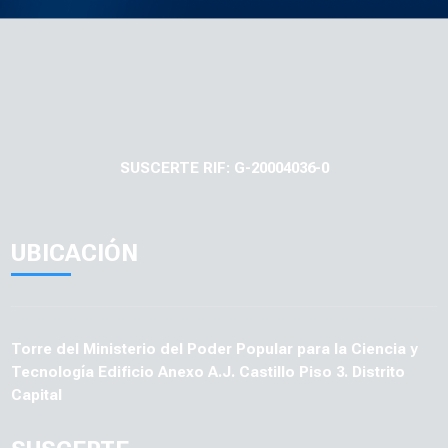
es fomentar el uso responsable y seguro del
ciberespacio. Se abordan temas como el
ciberacoso, el grooming, la protección de datos
personales y la importancia de la privacidad en línea,
brindando conocimientos y herramientas para
navegar de forma segura y responsable.
13 Disponibles
Autogestionado
Última modificación: martes, 2 de septiembre de 2025, 19:07