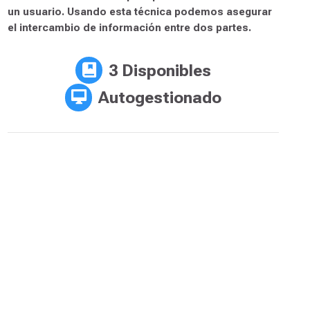
Criptografía
La criptografía y la firma electrónica son dos
técnicas de seguridad importantes para proteger los
datos confidenciales. La criptografía es el proceso
de codificación de información para que sea
ininteligible para cualquier persona sin acceso a la
clave y la firma electrónica es un mecanismo de
autenticación utilizado para probar la identidad de
un usuario. Usando esta técnica podemos asegurar
el intercambio de información entre dos partes.